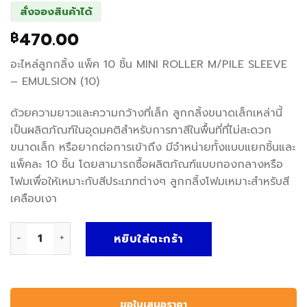
สั่งจองสินค้าได้
470.00
฿
อะไหล่ลูกกลิ้ง แพ็ค 10 ชิ้น MINI ROLLER M/PILE SLEEVE
– EMULSION (10)
ด้วยความยาวและความกว้างที่เล็ก ลูกกลิ้งขนาดเล็กเหล่านี้
เป็นผลิตภัณฑ์ในอุดมคติสำหรับการทาสีในพื้นที่ที่ไม่สะดวก
ขนาดเล็ก หรือยากต่อการเข้าถึง มีจำหน่ายทั้งแบบแยกชิ้นและ
แพ็คละ 10 ชิ้น โดยสามารถซื้อผลิตภัณฑ์แบบกองกลางหรือ
โฟมเพื่อให้เหมาะกับสีประเภทต่างๆ ลูกกลิ้งโฟมเหมาะสำหรับสี
เคลือบเงา
จำนวน KEN5334030K อะไหล่ลูกกลิ้ง แพ็ค 10 ชิ้น MINI ROLLE
หยิบใส่ตะกร้า
ขอใบเสนอราคา