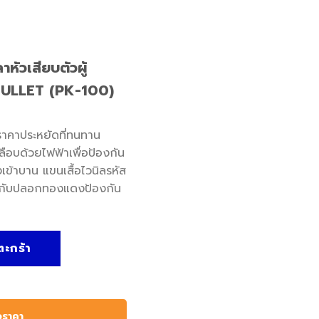
ัวเสียบตัวผู้
 BULLET (PK-100)
ราคาประหยัดที่ทนทาน
คลือบด้วยไฟฟ้าเพื่อป้องกัน
ข้าบาน แขนเสื้อไวนิลรหัส
้อมกับปลอกทองแดงป้องกัน
น้ำเงิน -BLUE MALE BULLET (PK-100) ชิ้น
ตะกร้า
อราคา