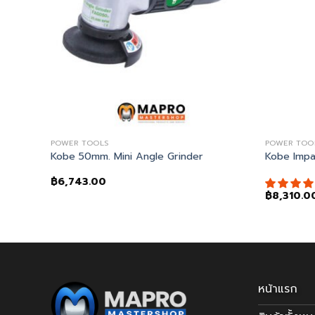
POWER TOOLS
POWER TOO
25K
Kobe 50mm. Mini Angle Grinder
Kobe Imp
฿
6,743.00
฿
8,310.0
หน้าแรก