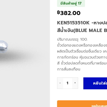
มีสินค้าอยู่ 17
382.00
฿
KEN5153510K -หางปลาห
สีน้ำเงิน(BLUE MALE
ปริมาณบรรจุ: 100.
ขั้วต่อทองแดงหรือทองเหลือง
ผลิตเป็นตัวเชื่อมต่อชิ้นเดียว เ
การกัดกร่อน หุ้มฉนวนด้วยทางเ
สี ขั้วต่อปลดทั้งหมดที่มาพร
การสั่นสะเทือน
จำนวน หางปลาหัวเสียบตัวผู้สี
หยิบใส่
ขอใบเสน