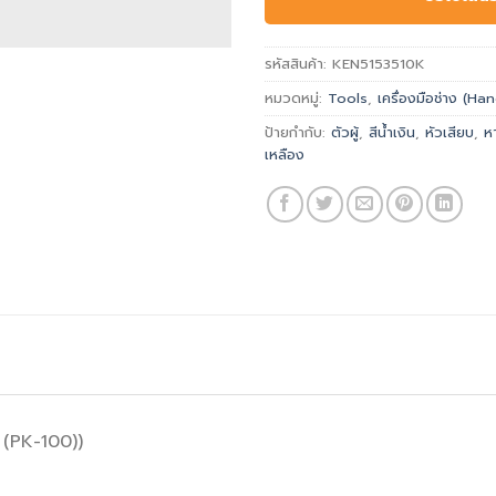
รหัสสินค้า:
KEN5153510K
หมวดหมู่:
Tools
,
เครื่องมือช่าง (H
ป้ายกำกับ:
ตัวผู้
,
สีน้ำเงิน
,
หัวเสียบ
,
ห
เหลือง
 (PK-100))