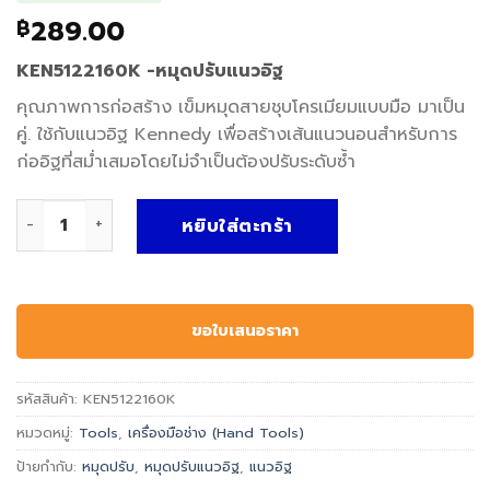
289.00
฿
KEN5122160K -หมุดปรับแนวอิฐ
คุณภาพการก่อสร้าง เข็มหมุดสายชุบโครเมียมแบบมือ มาเป็น
คู่. ใช้กับแนวอิฐ Kennedy เพื่อสร้างเส้นแนวนอนสำหรับการ
ก่ออิฐที่สม่ำเสมอโดยไม่จำเป็นต้องปรับระดับซ้ำ
จำนวน หมุดปรับแนวอิฐ -6" BUILDERS LINE PINS (PR) ชิ้น
หยิบใส่ตะกร้า
ขอใบเสนอราคา
รหัสสินค้า:
KEN5122160K
หมวดหมู่:
Tools
,
เครื่องมือช่าง (Hand Tools)
ป้ายกำกับ:
หมุดปรับ
,
หมุดปรับแนวอิฐ
,
แนวอิฐ