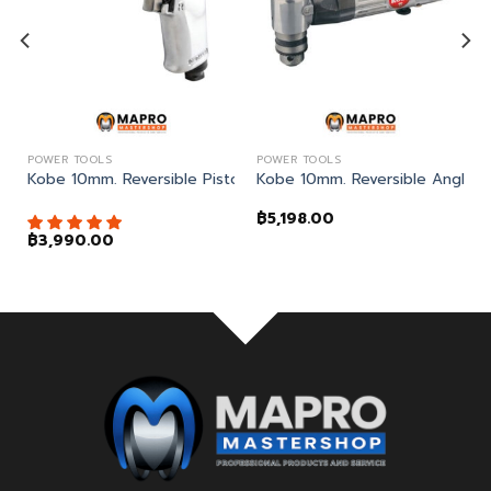
POWER TOOLS
POWER TOOLS
NIFE
 มีดขูดลอก 8″ THREE SQUARE ENGINEERS SCRAPER
POINT LINO KNIFE
Kobe 10mm. Reversible Pistol Drill สว่านลมด้ามปืน
Kobe 10mm. Reversible Angle Dril
฿
5,198.00
฿
3,990.00