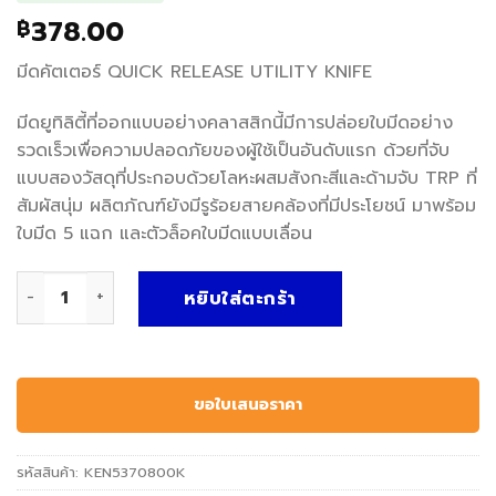
378.00
฿
มีดคัตเตอร์ QUICK RELEASE UTILITY KNIFE
มีดยูทิลิตี้ที่ออกแบบอย่างคลาสสิกนี้มีการปล่อยใบมีดอย่าง
รวดเร็วเพื่อความปลอดภัยของผู้ใช้เป็นอันดับแรก ด้วยที่จับ
แบบสองวัสดุที่ประกอบด้วยโลหะผสมสังกะสีและด้ามจับ TRP ที่
สัมผัสนุ่ม ผลิตภัณฑ์ยังมีรูร้อยสายคล้องที่มีประโยชน์ มาพร้อม
ใบมีด 5 แฉก และตัวล็อคใบมีดแบบเลื่อน
จำนวน KEN5370800K มีดคัตเตอร์ QUICK RELEASE UTILITY K
หยิบใส่ตะกร้า
ขอใบเสนอราคา
รหัสสินค้า:
KEN5370800K