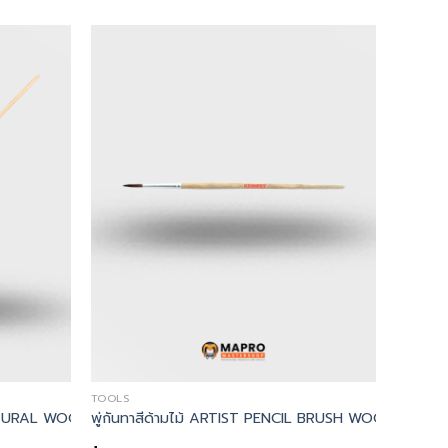
TOOLS
TIST PENCIL BRUSHWOODEN HANDLE
ATURAL WOODEN HANDLE – Kennedy, พู่กัน No.10 ROUND FITC
พู่กันทาสีด้ามไม้ ARTIST PENCIL BRUSH WOODEN HA