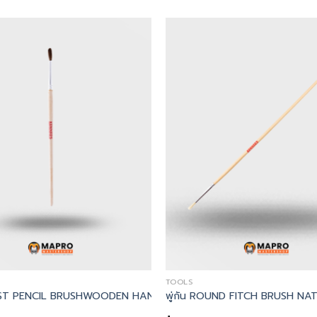
TOOLS
SHED WOODEN HANDLE
IST BRUSH
RTIST PENCIL BRUSHWOODEN HANDLE – Kennedy, พู่กัน No.2 AR
พู่กัน ROUND FITCH BRUSH N