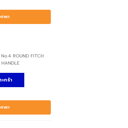
อราคา
กัน No.4 ROUND FITCH
 HANDLE
 BRUSH NATURAL WOODEN HANDLE - Kennedy, พู่กัน No.4 R
ตะกร้า
อราคา