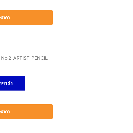
อราคา
ัน No.2 ARTIST PENCIL
L BRUSHWOODEN HANDLE - Kennedy, พู่กัน No.2 ARTIST PENC
ตะกร้า
อราคา