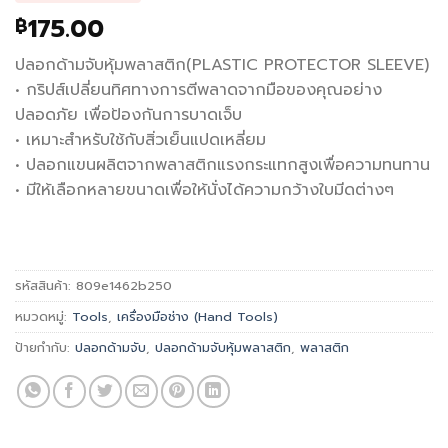
175.00
฿
ปลอกด้ามจับหุ้มพลาสติก(PLASTIC PROTECTOR SLEEVE)
• กริปส์เปลี่ยนทิศทางการตีพลาดจากมือของคุณอย่าง
ปลอดภัย เพื่อป้องกันการบาดเจ็บ
• เหมาะสำหรับใช้กับสิ่วเย็นแปดเหลี่ยม
• ปลอกแขนผลิตจากพลาสติกแรงกระแทกสูงเพื่อความทนทาน
• มีให้เลือกหลายขนาดเพื่อให้นั่งได้ความกว้างใบมีดต่างๆ
รหัสสินค้า:
809e1462b250
หมวดหมู่:
Tools
,
เครื่องมือช่าง (Hand Tools)
ป้ายกำกับ:
ปลอกด้ามจับ
,
ปลอกด้ามจับหุ้มพลาสติก
,
พลาสติก