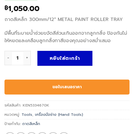
1,050.00
฿
ถาดสีเหล็ก 300mm/12″ METAL PAINT ROLLER TRAY
มีพื้นที่ระบายน้ำช่วยขจัดสีส่วนเกินออกจากลูกกลิ้ง ป้องกันไม่
ให้หยดและเคลือบลูกกลิ้งทาสีของคุณอย่างสม่ำเสมอ
จำนวน KEN5334670K ถาดสีเหล็ก 300mm/12" METAL PAINT 
หยิบใส่ตะกร้า
ขอใบเสนอราคา
รหัสสินค้า:
KEN5334670K
หมวดหมู่:
Tools
,
เครื่องมือช่าง (Hand Tools)
ป้ายกำกับ:
ถาดสีเหล็ก