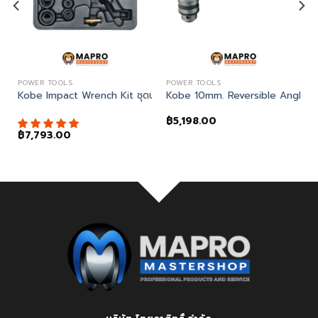
POWER TOOLS
POWER TOOLS
M5603
Kobe Impact Wrench Kit ชุดบล็อกลม
Kobe 10mm. Reversible Angle Dril
฿
5,198.00
฿
7,793.00