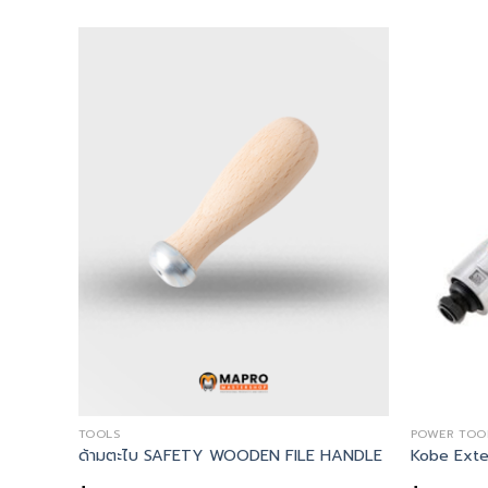
+
TOOLS
POWER TOO
LE HANDLE
ดลม
ด้ามตะไบ SAFETY WOODEN FILE HANDLE – Kennedy, ด
Kobe Exte