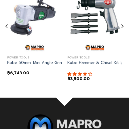
POWER TOOLS
POWER TOOLS
rip Hammer HP2190
Kobe 50mm. Mini Angle Grinder
Kobe Hammer & Chisel Kit ชุดส
฿
6,743.00
฿
3,500.00