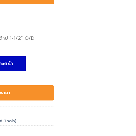
ต๊าป 1-1/2″ O/D
ennedy, ดอกต๊าป 1-1/2" O/D DIESTOCK ชิ้น
ตะกร้า
อราคา
and Tools)