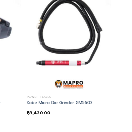
POWER TOOLS
r
Kobe Micro Die Grinder GM5603
฿
3,420.00