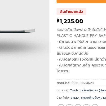
สินค้าหมดแล้ว
1,225.00
฿
ชะแลงด้ามจับพลาสติกใบมีดโ
PLASTIC HANDLE PRY BAR
• มีสามขนาดให้เลือกตามควา
• ด้ามจับพลาสติกทนแรงกระแทกใ
สบายและจับถนัดมือ
• ใบมีดโค้งให้แรงงัดที่เหนือกว
• ใบมีดผลิตจากเหล็กโครมวาน
โดยรวม
รหัสสินค้า:
3aeb8e8e4628
หมวดหมู่:
Tools
,
เครื่องมือช่าง (H
ป้ายกำกับ:
ชะแลง
,
ชะแลงด้ามจับพลาสต