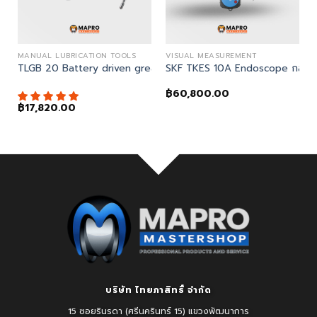
ความสั่นสะเทือน (VIBRATION ANALYSIS)
MANUAL LUBRICATION TOOLS
VISUAL MEASUREMENT
งมือวัดค่าความสั่นสะเทือนเครื่องจักร
TLGB 20 Battery driven grease gun (TLGB 21 รหัสแทน)
SKF TKES 10A Endoscope กล้องต
฿
60,800.00
฿
17,820.00
บริษัท ไทยภาสิทธิ์ จำกัด
15 ซอยรินรดา (ศรีนครินทร์ 15) แขวงพัฒนาการ