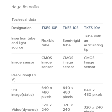
ข้อมูลเชิงเทคนิค
Technical data
Designation
TKES 10F
TKES 10S
TKES 10A
Tube with
Insertion tube
Flexible
Semi-rigid
an
and light
tube
tube
articulating
source
tip
CMOS
CMOS
CMOS
Image sensor
Image
Image
Image
sensor
sensor
sensor
Resolution(H x
V)
640 x
640 x
Still
640 x
480
480
image(static)
480 pixels
pixels
pixels
320 x
320 x
320 x 240
Video(dynamic)
240
240
pixels