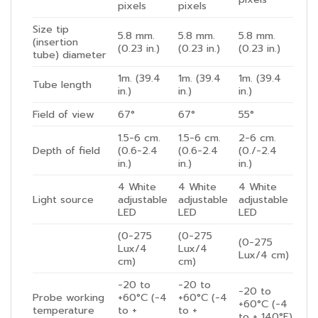
pixels
pixels
Size tip
5.8 mm.
5.8 mm.
5.8 mm.
(insertion
(0.23 in.)
(0.23 in.)
(0.23 in.)
tube) diameter
1m. (39.4
1m. (39.4
1m. (39.4
Tube length
in.)
in.)
in.)
Field of view
67°
67°
55°
1.5-6 cm.
1.5-6 cm.
2-6 cm.
Depth of field
(0.6-2.4
(0.6-2.4
(0./-2.4
in.)
in.)
in.)
4 White
4 White
4 White
Light source
adjustable
adjustable
adjustable
LED
LED
LED
(0-275
(0-275
(0-275
Lux/4
Lux/4
Lux/4 cm)
cm)
cm)
-20 to
-20 to
-20 to
Probe working
+60°C (-4
+60°C (-4
+60°C (-4
temperature
to +
to +
to + 140°F)