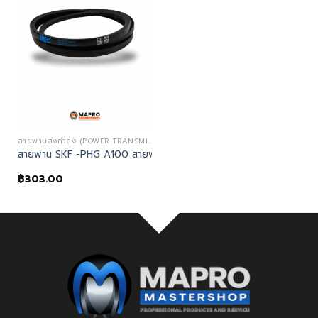
สายพานส่งกำลัง (POWER TRANSMISSION)
สายพาน SKF -PHG A100 สายพานร่อง A (Classical V-belt)
฿
303.00