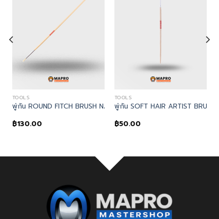
TOOLS
TOOLS
HANDLE
ITCH BRUSH NATURAL WOODEN HANDLE
Kennedy, พู่กันทาสีด้ามไม้ No.12 ARTIST PENCIL BRUSH WOODEN HAN
NISHED WOODEN HANDLE – Kennedy, พู่กัน No.8 ARTIST BRUSH VA
พู่กัน ROUND FITCH BRUSH NATURAL WOODEN HANDLE – Kenne
พู่กัน SOFT HAIR ARTIST BRU
฿
130.00
฿
50.00